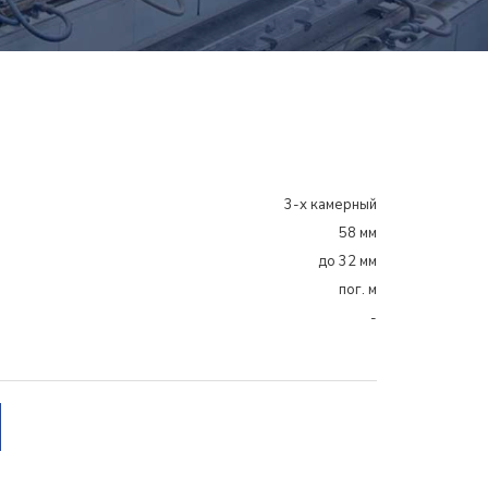
3-х камерный
58 мм
до 32 мм
пог. м
-