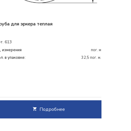
руба для эркера теплая
т. 613
. измерения
пог. м
л. в упаковке:
32,5 пог. м.
Подробнее