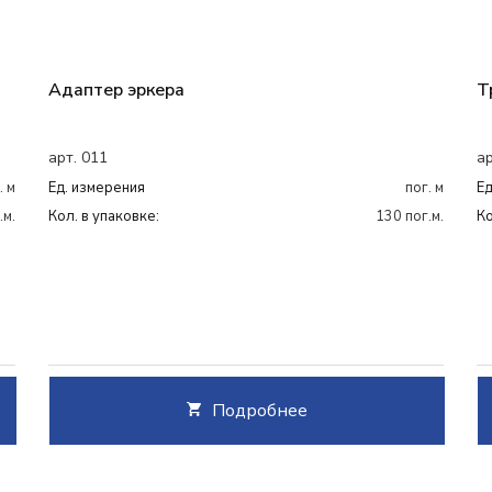
Адаптер эркера
Т
арт. 011
ар
. м
Ед. измерения
пог. м
Ед
.м.
Кол. в упаковке:
130 пог.м.
Ко
Подробнее