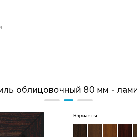
я
ль облицовочный 80 мм - лам
Варианты