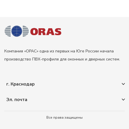
Компания «ОРАС» одна из первых на Юге России начала
производство ПВХ-профиля для оконных и дверных систем.
г. Краснодар
г. Краснодар, ул. Тополиная 9
Телефон
+7 (861) 231 31 40
(приемная)
Эл. почта
Телефоны отдела продаж Краснодар:
info@orasplast.ru
— общие вопросы
+7 (903) 411 71 77
sale@orasplast.ru
— отдел продаж
Все права защищены
+7 (861) 944 71 77
buh@orasplast.ru
— бухгалтерия
yurist5@orasplast.ru
— юридический отдел