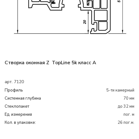
Створка оконная Z TopLine 5k класс А
арт. 7120
Профиль
5-ти камерный
Системная глубина
70 мм
Cтеклопакет
до 32 мм
Ед. измерения
пог. м
Кол. в упаковке:
26 пог.м.