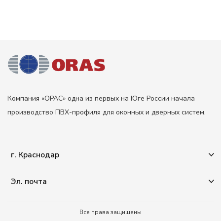
Компания «ОРАС» одна из первых на Юге России начала
производство ПВХ-профиля для оконных и дверных систем.
г. Краснодар
г. Краснодар, ул. Тополиная 9
Телефон
+7 (861) 231 31 40
(приемная)
Эл. почта
Телефоны отдела продаж Краснодар:
info@orasplast.ru
— общие вопросы
+7 (903) 411 71 77
sale@orasplast.ru
— отдел продаж
Все права защищены
+7 (861) 944 71 77
buh@orasplast.ru
— бухгалтерия