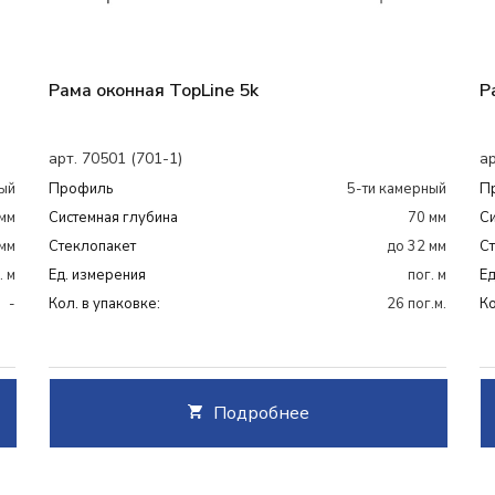
Рама оконная TopLine 5k
Р
арт. 70501 (701-1)
ар
ный
Профиль
5-ти камерный
П
мм
Системная глубина
70 мм
Си
 мм
Cтеклопакет
до 32 мм
C
. м
Ед. измерения
пог. м
Ед
-
Кол. в упаковке:
26 пог.м.
Ко
Подробнее