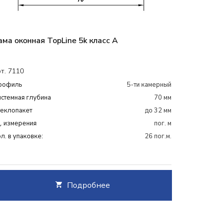
ама оконная TopLine 5k класс А
т. 7110
рофиль
5-ти камерный
стемная глубина
70 мм
теклопакет
до 32 мм
. измерения
пог. м
л. в упаковке:
26 пог.м.
Подробнее