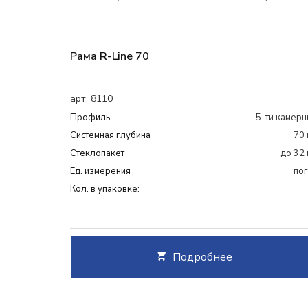
Рама R-Line 70
арт. 8110
Профиль
5-ти камер
Системная глубина
70 
Cтеклопакет
до 32
Ед. измерения
пог
Кол. в упаковке:
Подробнее