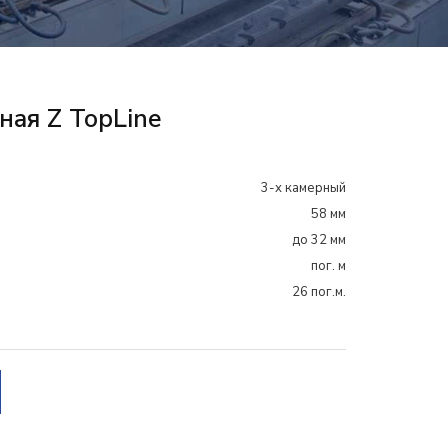
ная Z TopLine
3-х камерный
58 мм
до 32 мм
пог. м
26 пог.м.