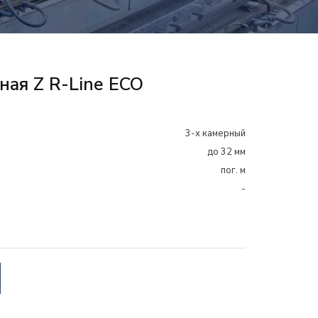
ная Z R-Line ECO
3-х камерный
до 32 мм
пог. м
-