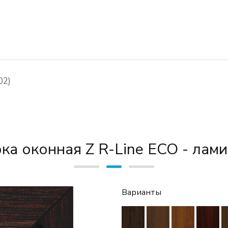
02)
ка оконная Z R-Line ECO - лам
Варианты