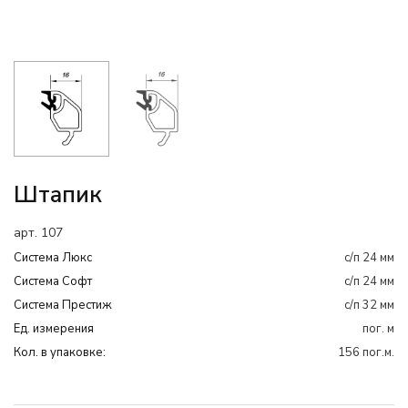
Штапик
арт. 107
Система Люкс
с/п 24 мм
Система Софт
с/п 24 мм
Система Престиж
с/п 32 мм
Ед. измерения
пог. м
Кол. в упаковке:
156 пог.м.