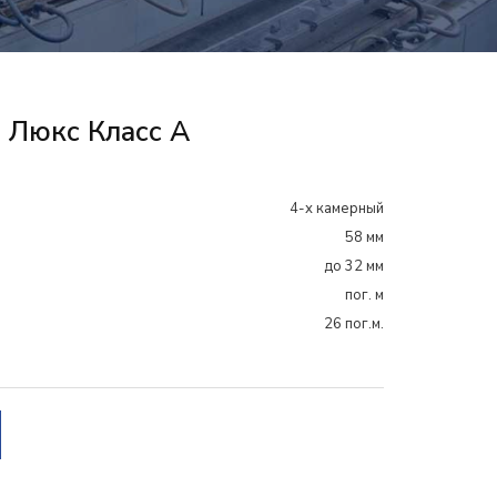
 Люкс Класс А
4-х камерный
58 мм
до 32 мм
пог. м
26 пог.м.