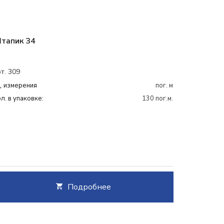
тапик 34
т. 309
. измерения
пог. м
л. в упаковке:
130 пог.м.
Подробнее