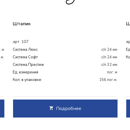
Штапик
Ш
арт. 107
ар
. м
Система Люкс
с/п 24 мм
Ед
.м.
Система Софт
с/п 24 мм
Ко
Система Престиж
с/п 32 мм
Ед. измерения
пог. м
Кол. в упаковке:
156 пог.м.
Подробнее