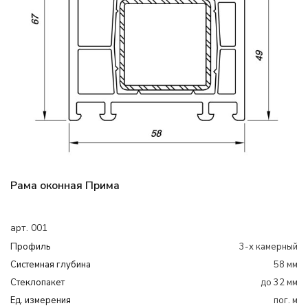
Рама оконная Прима
арт. 001
Профиль
3-х камерный
Системная глубина
58 мм
Cтеклопакет
до 32 мм
Ед. измерения
пог. м