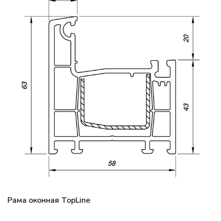
Рама оконная TopLine