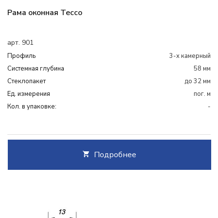
Рама оконная Tecco
арт. 901
Профиль
3-х камерный
Системная глубина
58 мм
Cтеклопакет
до 32 мм
Ед. измерения
пог. м
Кол. в упаковке:
-
Подробнее