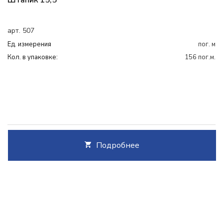
Штапик 15,5
арт. 507
Ед. измерения
пог. м
Кол. в упаковке:
156 пог.м.
Подробнее