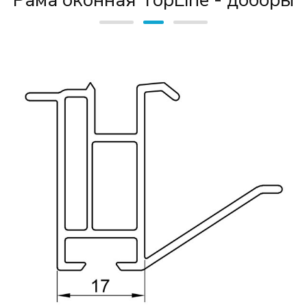
Рама оконная TopLine - доборы