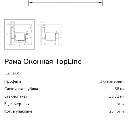
Рама Оконная TopLine
арт. 501
Профиль
3-х камерный
Системная глубина
58 мм
Cтеклопакет
до 32 мм
Ед. измерения
пог. м
Кол. в упаковке:
26 пог.м.