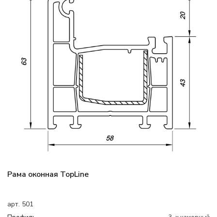
Рама оконная TopLine
арт. 501