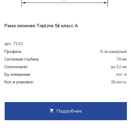
Рама оконная TopLine 5k класс А
арт. 7110
Профиль
5-ти камерный
Системная глубина
70 мм
Cтеклопакет
до 32 мм
Ед. измерения
пог. м
Кол. в упаковке:
26 пог.м.
Подробнее