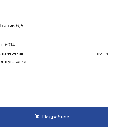
тапик 6,5
т. 6014
. измерения
пог. м
л. в упаковке:
-
Подробнее