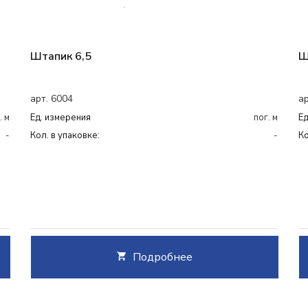
Штапик 6,5
Ш
арт. 6004
ар
. м
Ед. измерения
пог. м
Ед
-
Кол. в упаковке:
-
Ко
Подробнее