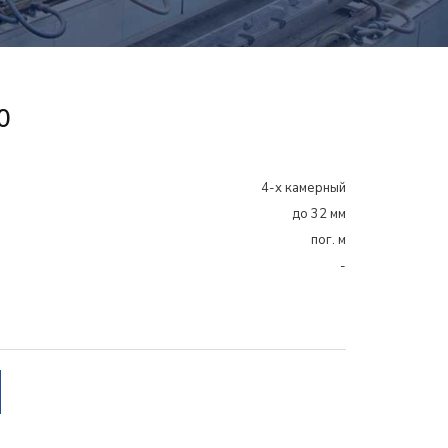
0
4-х камерный
до 32 мм
пог. м
-