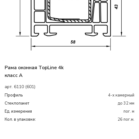
Рама оконная TopLine 4k
класс А
арт. 6110 (601)
Профиль
4-х камерный
Cтеклопакет
до 32 мм
Ед. измерения
пог. м
Кол. в упаковке:
26 пог.м.