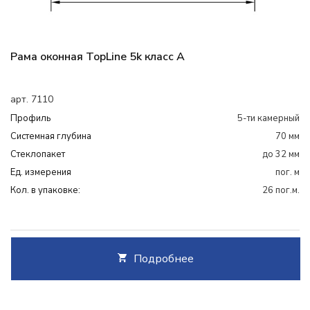
Рама оконная TopLine 5k класс А
арт. 7110
Профиль
5-ти камерный
Системная глубина
70 мм
Cтеклопакет
до 32 мм
Ед. измерения
пог. м
Кол. в упаковке:
26 пог.м.
Подробнее