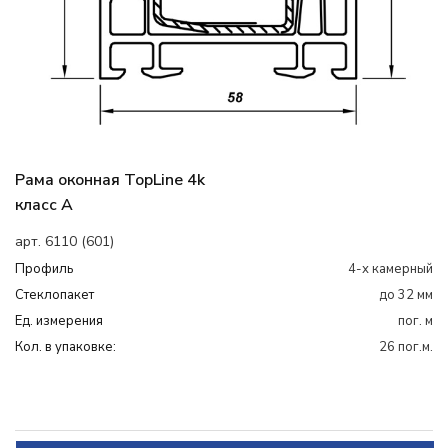
Рама оконная TopLine 4k
класс А
арт. 6110 (601)
Профиль
4-х камерный
Cтеклопакет
до 32 мм
Ед. измерения
пог. м
Кол. в упаковке:
26 пог.м.