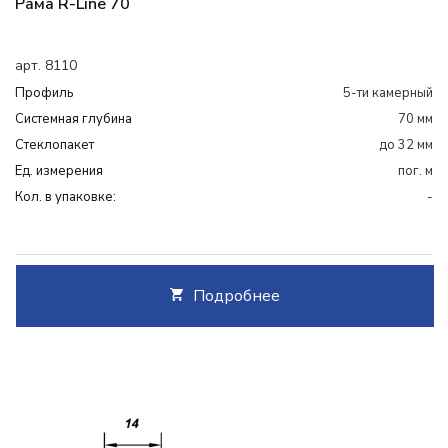
Рама R-Line 70
арт. 8110
Профиль
5-ти камерный
Системная глубина
70 мм
Cтеклопакет
до 32 мм
Ед. измерения
пог. м
Кол. в упаковке:
-
Подробнее