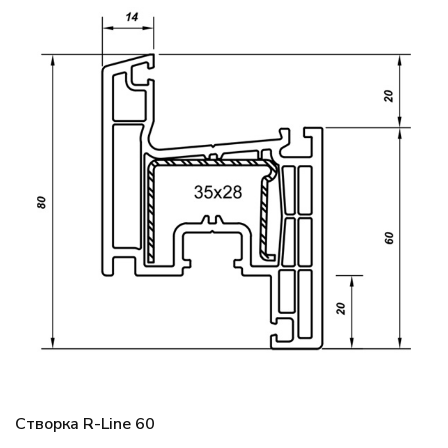
Створка R-Line 60