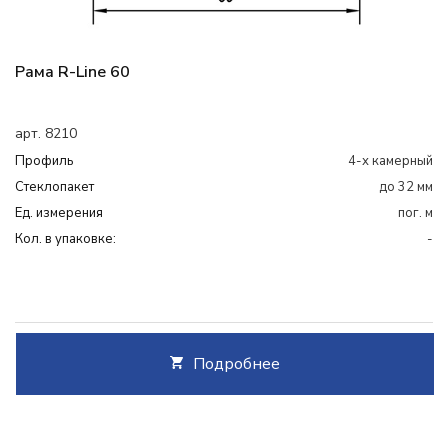
Рама R-Line 60
арт. 8210
Профиль
4-х камерный
Cтеклопакет
до 32 мм
Ед. измерения
пог. м
Кол. в упаковке:
-
Подробнее