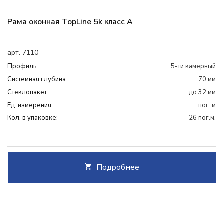
Рама оконная TopLine 5k класс А
арт. 7110
Профиль
5-ти камерный
Системная глубина
70 мм
Cтеклопакет
до 32 мм
Ед. измерения
пог. м
Кол. в упаковке:
26 пог.м.
Подробнее