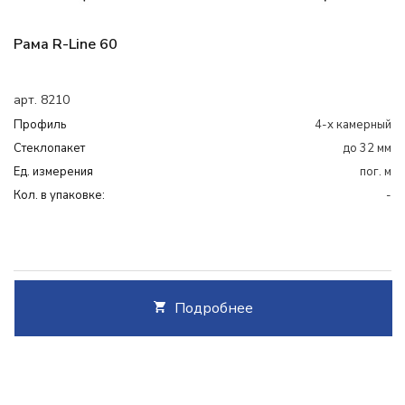
Рама R-Line 60
арт. 8210
Профиль
4-х камерный
Cтеклопакет
до 32 мм
Ед. измерения
пог. м
Кол. в упаковке:
-
Подробнее