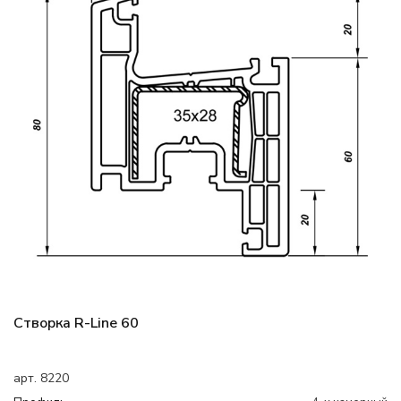
Створка R-Line 60
арт. 8220