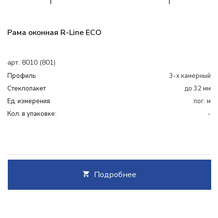
Рама оконная R-Line ECO
арт. 8010 (801)
Профиль
3-х камерный
Cтеклопакет
до 32 мм
Ед. измерения
пог. м
Кол. в упаковке:
-
Подробнее