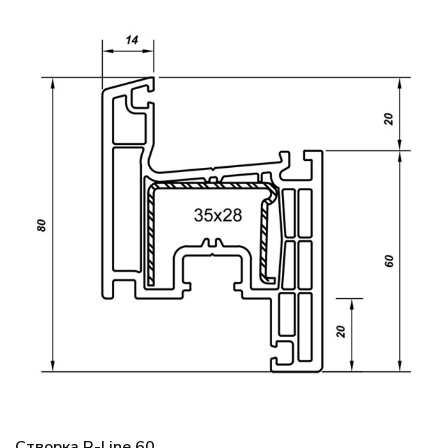
Створка R-Line 60