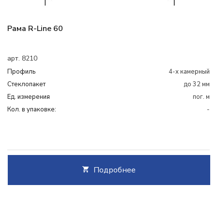
Рама R-Line 60
арт. 8210
Профиль
4-х камерный
Cтеклопакет
до 32 мм
Ед. измерения
пог. м
Кол. в упаковке:
-
Подробнее