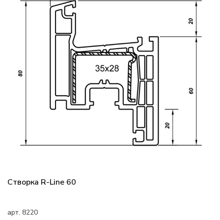
Створка R-Line 60
арт. 8220