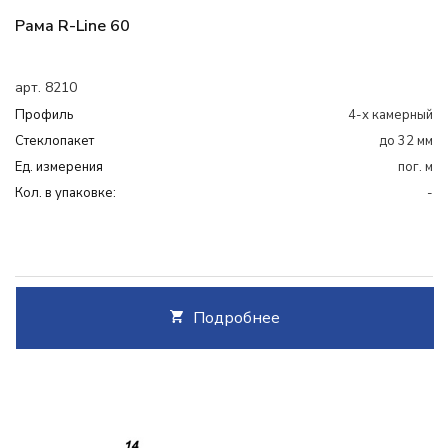
Рама R-Line 60
арт. 8210
Профиль
4-х камерный
Cтеклопакет
до 32 мм
Ед. измерения
пог. м
Кол. в упаковке:
-
Подробнее