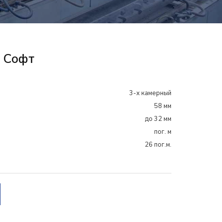
 Софт
3-х камерный
58 мм
до 32 мм
пог. м
26 пог.м.