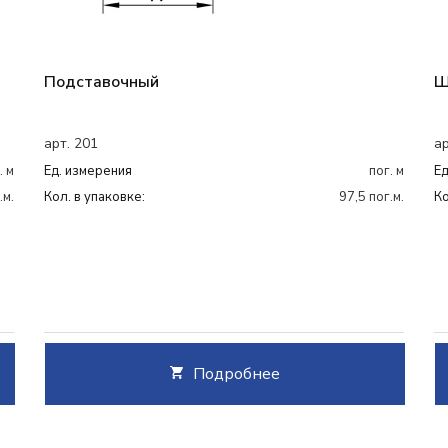
Подставочный
Ш
арт. 201
ар
. м
Ед. измерения
пог. м
Ед
.м.
Кол. в упаковке:
97,5 пог.м.
Ко
Подробнее