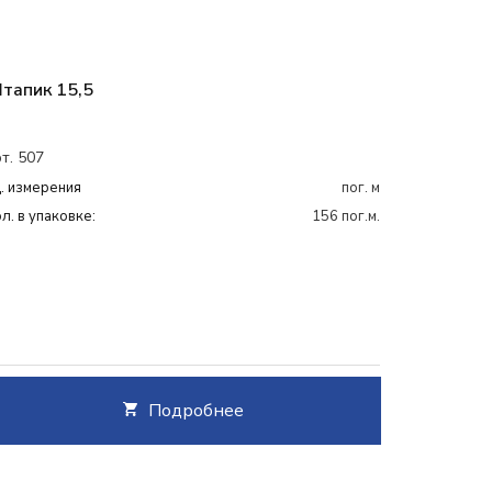
тапик 15,5
т. 507
. измерения
пог. м
л. в упаковке:
156 пог.м.
Подробнее