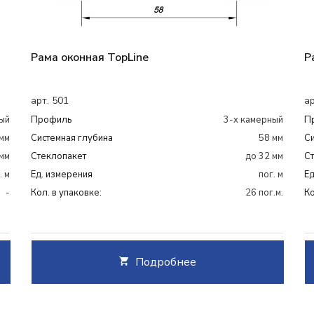
Рама оконная TopLine
Р
арт. 501
ар
ый
Профиль
3-х камерный
П
мм
Системная глубина
58 мм
Си
 мм
Cтеклопакет
до 32 мм
C
. м
Ед. измерения
пог. м
Ед
-
Кол. в упаковке:
26 пог.м.
Ко
Подробнее