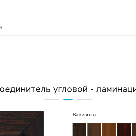
я
оединитель угловой - ламинац
Варианты