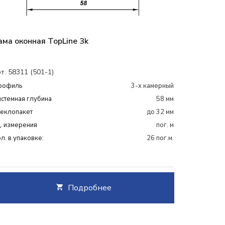
ама оконная TopLine 3k
т. 58311 (501-1)
рофиль
3-х камерный
стемная глубина
58 мм
теклопакет
до 32 мм
. измерения
пог. м
л. в упаковке:
26 пог.м.
Подробнее