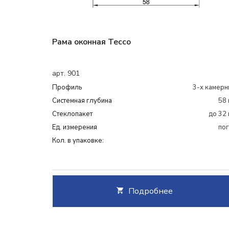
Рама оконная Tecco
арт. 901
Профиль
3-х камерн
Системная глубина
58 
Cтеклопакет
до 32
Ед. измерения
пог
Кол. в упаковке:
Подробнее