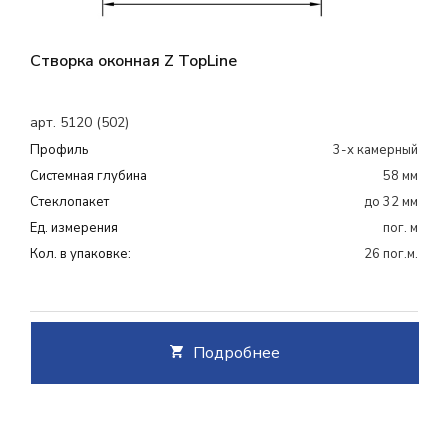
Створка оконная Z TopLine
арт. 5120 (502)
Профиль
3-х камерный
Системная глубина
58 мм
Cтеклопакет
до 32 мм
Ед. измерения
пог. м
Кол. в упаковке:
26 пог.м.
Подробнее