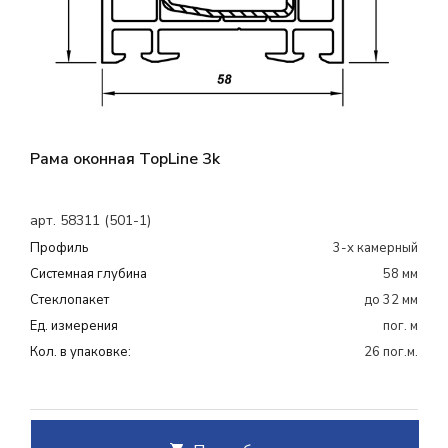
Рама оконная TopLine 3k
арт. 58311 (501-1)
Профиль
3-х камерный
Системная глубина
58 мм
Cтеклопакет
до 32 мм
Ед. измерения
пог. м
Кол. в упаковке:
26 пог.м.