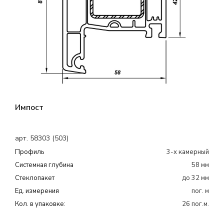
Импост
арт. 58303 (503)
Профиль
3-х камерный
Системная глубина
58 мм
Cтеклопакет
до 32 мм
Ед. измерения
пог. м
Кол. в упаковке:
26 пог.м.