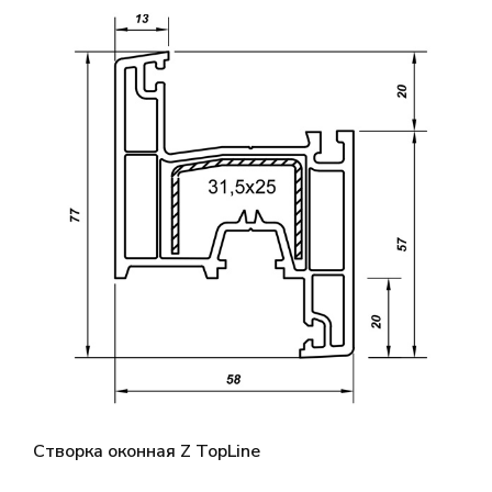
Створка оконная Z TopLine